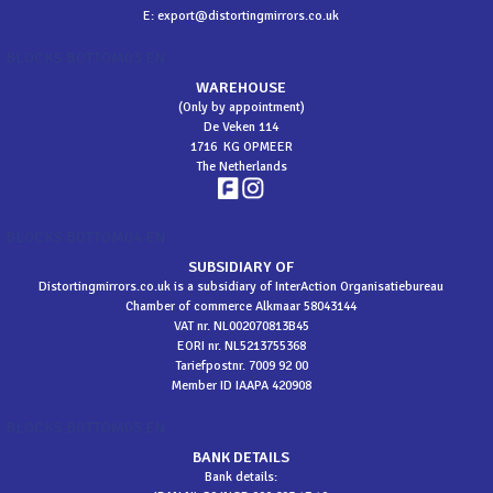
E:
export@distortingmirrors.co.uk
BLOCKS BOTTOM03 EN
WAREHOUSE
(Only by appointment)
De Veken 114
1716 KG OPMEER
The Netherlands
BLOCKS BOTTOM04 EN
SUBSIDIARY OF
Distortingmirrors.co.uk is a subsidiary of InterAction Organisatiebureau
Chamber of commerce Alkmaar 58043144
VAT nr. NL002070813B45
EORI nr. NL5213755368
Tariefpostnr. 7009 92 00
Member ID IAAPA 420908
BLOCKS BOTTOM05 EN
BANK DETAILS
Bank details: